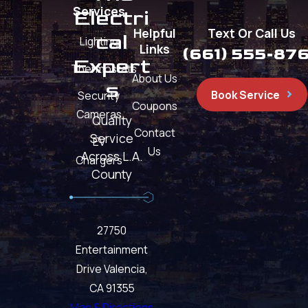
Services
Electri
Helpful
Text Or Call Us
cal
Lighting
Links
(661) 555-87
Expert
Thermostats
About Us
s
Book Service
Security
Coupons
Cameras
Quality
Contact
Service
EV
Us
Across L.A.
Chargers
County
27750
Entertainment
Drive Valencia,
CA 91355
Map & Directions